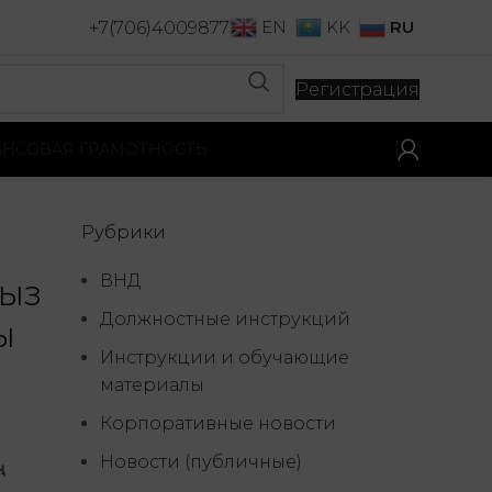
RU
EN
KK
+7(706)4009877
Регистрация
НСОВАЯ ГРАМОТНОСТЬ
Рубрики
ВНД
ыз
Должностные инструкций
ы
Инструкции и обучающие
материалы
Корпоративные новости
Новости (публичные)
ң