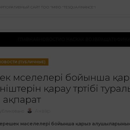
ПОРАТИВНЫЙ САЙТ ТОО "МФО "TESQUA FINANCE"!
ГЛАВНАЯ
НОВОСТИ
О НАС
КАК ВОЗВРАЩАТЬ
ФИНА
НОВОСТИ (ПУБЛИЧНЫЕ)
к мәселелері бойынша қар
штерін қарау тәртібі турал
ақпарат
Анвар
убликовано
ерешек мәселелері бойынша қарыз алушылар
ын
ы