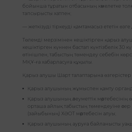
бойынша тұратын отбасының кәмелетке толғ
тапсырысты хатпен;
— жеткізуді тіркеуді қамтамасыз ететін өз
Төлемді мерзімінен кешіктірген қарыз ал
кешіктірген күннен бастап күнтізбелік 30 
өтінішпен, табыстың төмендеу себебін көр
МҚҰ-ға хабарласуға құқылы.
Қарыз алушы Шарт талаптарына өзгерістер е
Қарыз алушының жұмыспен қамту органда
Қарыз алушының әлеуметтік мәртебесінің ө
орташа айлық табыстың төмендеуіне әсер
(зайыбының) ХӘОТ мәртебесін алуы;
Қарыз алушының ауруға байланысты уақы