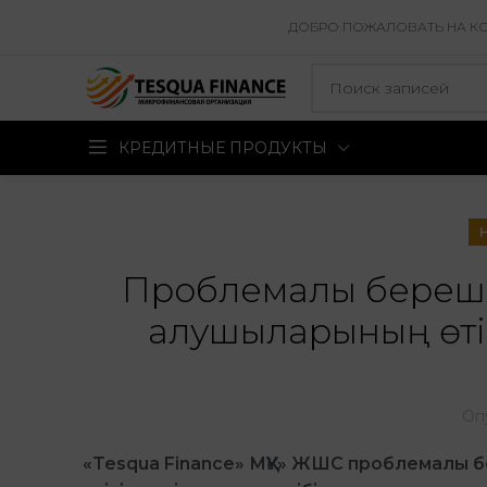
ДОБРО ПОЖАЛОВАТЬ НА КОР
КРЕДИТНЫЕ ПРОДУКТЫ
Проблемалы береше
алушыларының өтіні
Оп
«Tesqua Finance» М
ҚҰ» ЖШС
п
роблемалы б