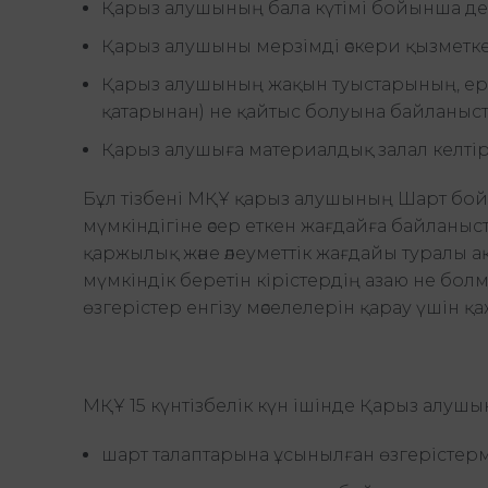
Қарыз алушының бала күтімі бойынша д
Қарыз алушыны мерзімді әскери қызметк
Қарыз алушының жақын туыстарының, ерін
қатарынан) не қайтыс болуына байланыст
Қарыз алушыға материалдық залал келтірген
Бұл тізбені МҚҰ қарыз алушының Шарт бо
мүмкіндігіне әсер еткен жағдайға байланы
қаржылық және әлеуметтік жағдайы туралы 
мүмкіндік беретін кірістердің азаю не болм
өзгерістер енгізу мәселелерін қарау үшін қ
МҚҰ 15 күнтізбелік күн ішінде Қарыз алушы
шарт талаптарына ұсынылған өзгерістерм