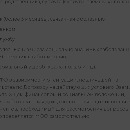
 родственника, супруга (супруги) заемщика, повл
более 3 месяцев), связанная с болезнью;
бенком;
лужбу;
болезнью (из числа социально значимых заболевани
и) заемщика либо смертью;
риальный ущерб (кража, пожар и т.д.).
О в зависимости от ситуации, повлиявшей на
льства по Договору на действующих условиях. Зае
 текущем финансовом и социальном положении,
я либо отсутствия доходов, позволяющих исполнят
ументов, необходимый для рассмотрения вопросов
определяется МФО самостоятельно.