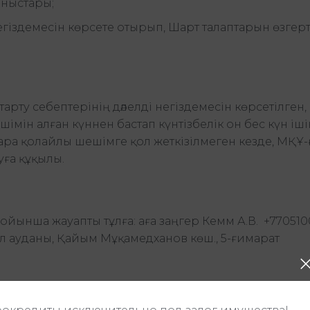
ыныстары;
негіздемесін көрсете отырып, Шарт талаптарын өзгер
рту себептерінің дәлелді негіздемесін көрсетілген,
імін алған күннен бастап күнтізбелік он бес күн іш
ара қолайлы шешімге қол жеткізілмеген кезде, МҚҰ-
уға құқылы.
йынша жауапты тұлға: аға заңгер Кемм А.В. +770510
Есіл ауданы, Қайым Мұқамедханов көш., 5-ғимарат