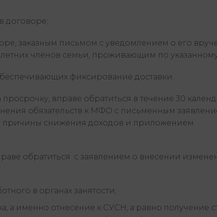
в договоре;
воре, заказным письмом с уведомлением о его вруче
летних членов семьи, проживающим по указанному
 обеспечивающих фиксирование доставки.
просрочку, вправе обратиться в течение 30 кален
лнения обязательств к МФО с письменным заявлени
ем причины снижения доходов и приложением
праве обратиться с заявлением о внесении измене
отного в органах занятости;
, а именно отнесение к СУСН, а равно получение с