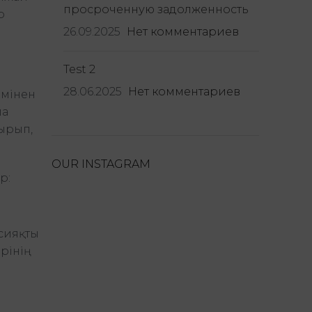
просроченную задолженность
р
26.09.2025
Нет комментариев
Test 2
28.06.2025
Нет комментариев
імінен
ша
тырып,
OUR INSTAGRAM
р:
 сияқты
рінің