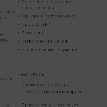
Положения структурного
подразделения
е, бірақ
Приказы и распоряжения
лар
Протокола КК
Регламенты
ен
гізу
Уведомление (15 дней)
Учредительные документы
Recent Posts
кізілді
Самый ценный ресурс
06.03.2026
Нет комментариев
Права заемщика, имеющего
енжай