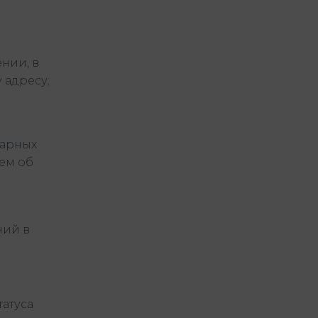
нии, в
 адресу;
дарных
ем об
ний в
татуса