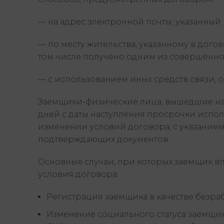
— на адрес электронной почты, указанный 
— по месту жительства, указанному в дого
том числе получено одним из совершенно
— с использованием иных средств связи,
Заемщики-физические лица, вышедшие на 
дней с даты наступления просрочки испо
изменении условий договора, с указани
подтверждающих документов.
Основные случаи, при которых заемщик в
условия договора:
Регистрация заемщика в качестве безраб
Изменение социального статуса заемщика