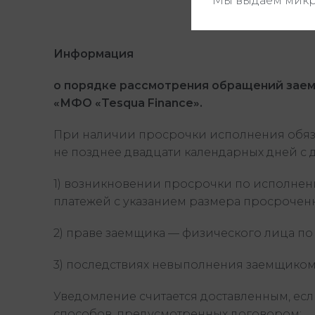
Мы выдаем микр
Информация
о порядке рассмотрения
обращений заем
«МФО «Tesqua Finance».
При наличии просрочки исполнения обяза
не позднее двадцати календарных дней с 
1) возникновении просрочки по исполнен
платежей с указанием размера просроченн
2) праве заемщика — физического лица по
3) последствиях невыполнения заемщиком 
Уведомление считается доставленным, ес
способов, предусмотренных договором: