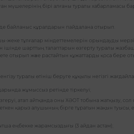
ан мүшелерінің бірі алғаны туралы хабарламасы ба
ге де байланыс құралдарын пайдалана отырып.
ушы-жеке тұлғалар міндеттемелерін орындауды мерз
күн ішінде шарттың талаптарын өзгерту туралы жазба
сете отырып және растайтын құжаттарды қоса бере о
нгізу туралы өтініш беруге құқылы негізгі жағдайла
рында жұмыссыз ретінде тіркелуі;
згеруі, атап айтқанда оны ХӘОТ тобына жатқызу, сол
 еткен қарыз алушының бірге тұратын жақын туысы, е
тша еңбекке жарамсыздығы (3 айдан астам);