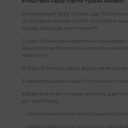
өтініштерін қарау тәртібі туралы ақпарат.
Микрокредит беру туралы шарт бойынша мі
ол басталған күннен бастап күнтізбелік 
туралы хабардар етуге міндетті:
1) Шарт бойынша міндеттемені орындауды м
кешіктірілген берешектің мөлшерін көрсет
қажеттілігі;
2) Шарт бойынша қарыз алушы-жеке тұлған
3) қарыз алушының Шарт бойынша өз мінд
Хабарлама, егер ол қарыз алушыға шартта к
деп есептеледі:
— Шартта көрсетілген электрондық пошта 
— Шартта көрсетілген тұрғылықты жері бо