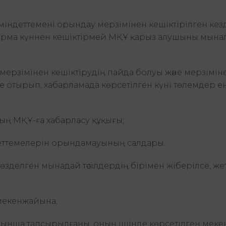
ндеттемені орындау мерзімінен кешіктірілген кезд
жиырма күннен кешіктірмей МҚҰ қарыз алушыны мына
ерзімінен кешіктірудің пайда болуы және мерзімін
е отырып, хабарламада көрсетілген күні төлемдер ен
ың МҚҰ-ға хабарласу құқығы;
еттемелерін орындамауының салдары.
өзделген мынадай тәсілдердің бірімен жіберілсе, жет
мекенжайына;
йынша тапсырылғаны, оның ішінде көрсетілген мек