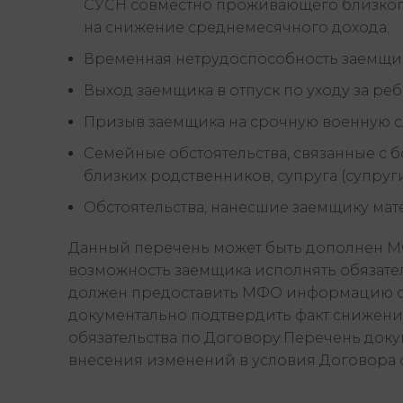
СУСН совместно проживающего близкого
на снижение среднемесячного дохода;
Временная нетрудоспособность заемщик (
Выход заемщика в отпуск по уходу за ре
Призыв заемщика на срочную военную с
Семейные обстоятельства, связанные с 
близких родственников, супруга (супруг
Обстоятельства, нанесшие заемщику мате
Данный перечень может быть дополнен МФ
возможность заемщика исполнять обязате
должен предоставить МФО информацию о
документально подтвердить факт снижени
обязательства по Договору.Перечень док
внесения изменений в условия Договора 