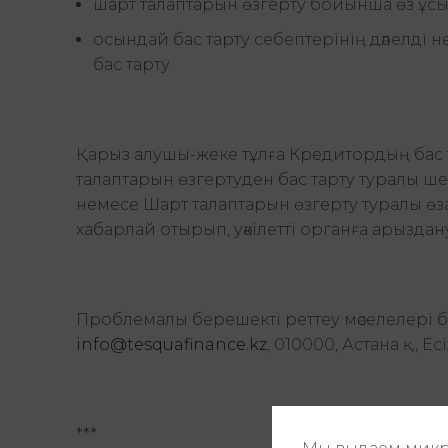
шарт талаптарын өзгерту бойынша өз ұс
осындай бас тарту себептерінің дәлелді 
бас тарту.
Қарыз алушы-жеке тұлға Кредитордың бас та
талаптарын өзгертуден бас тарту туралы шеш
немесе Шарт талаптарын өзгерту туралы өз
хабарлай отырып, уәкілетті органға арыздан
Проблемалы берешекті реттеу мәселелері бо
info@tesquafinance.kz
, 010000, Астана қ., 
***