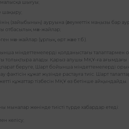
емалысқа шығуы;
е шақыру;
ің (зайыбының) ауруына (әлеуметтік маңызы бар ау
ы отбасылық мән-жайлар;
 мән-жайлар (ұрлық, өрт және т.б.).
йынша міндеттемелерді қолданыстағы талаптармен 
сты толықтыра алады. Қарыз алушы МҚҰ-ға ағымдағы
ақпарат беруге, Шарт бойынша міндеттемелерді оры
ау фактісін құжат жүзінде растауға тиіс. Шарт талапт
ажетті құжаттар тізбесін МҚҰ өз бетінше айқындайды.
ны мыналар жөнінде тиісті түрде хабардар етеді:
ен келісу;