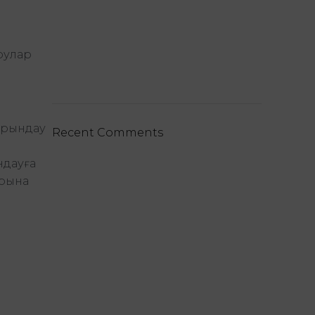
рулар
орындау
Recent Comments
ндауға
арына