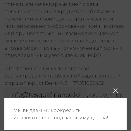
пятнадцати календарных дней с даты
получения решения Кредитора об отказе в
изменении условий Договора с указанием
мотивированного обоснования причин отказа,
или при недостижении взаимоприемлемого
решения об изменении условий Договора
вправе обратиться в уполномоченный орган с
одновременным уведомлением МФО.
Ответственное лицо по вопросам
урегулирования проблемной задолженности:
старший юрист Кемм А.В. +77051009422,
info@tesquafinance.kz
,
010000, г. Нур-
Султан, район Алматы, жилой массив Юго-
Мы выдаем микрокредиты
Восток (левая сторона), ул. Г. Мустафина, дом 30
исключительно под залог имущества!
Автор публикации