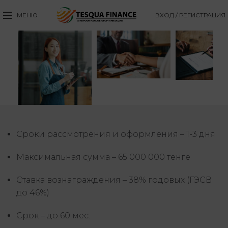
МЕНЮ
ВХОД / РЕГИСТРАЦИЯ
НА ИНВЕСТИЦИЙ
РЕФИНАНСИРО
КОНТРАКТНОЕ
ФИНАНСИРОВАНИЕ
Финансирование без
Снижение кред
Выиграл тендер, но
участия в
нагрузки. Улу
не хватает средств на
операционной
текущей
исполнение?
деятельности
ликвидности
Сроки рассмотрения и оформления – 1-3 дня
компании
Срок
Максимальная сумма – 65 000 000 тенге
финансирования до
60 мес
Ставка вознаграждения – 38% годовых (ГЭСВ
до 46%)
Срок – до 60 мес.