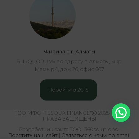
Филиал в г. Алматы
БЦ «QUORUM» по адресу г. Алматы, мкр.
Мамыр-1, дом 26, офис 607
Перейти в 2GIS
ТОО МФО "TESQUA FINANCE"
2025 | ВСЕ
ПРАВА ЗАЩИЩЕНЫ
Разработчик сайта ТОО "360solutions".
Посетить наш сайт
|
Связаться с нами по email