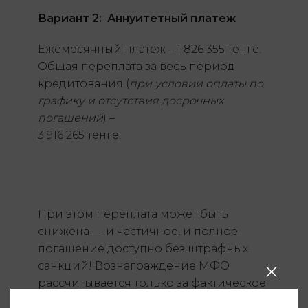
Вариант 2: Аннуитетный платеж
Ежемесячный платеж – 1 826 355 тенге.
Общая переплата за весь период
кредитования (
при условии оплаты по
графику и отсутствия досрочных
погашений
) –
3 916 265 тенге.
При этом переплата может быть
снижена — и частичное, и полное
погашение доступно без штрафных
санкций! Вознаграждение МФО
рассчитывается только за фактическое
время пользование займом!