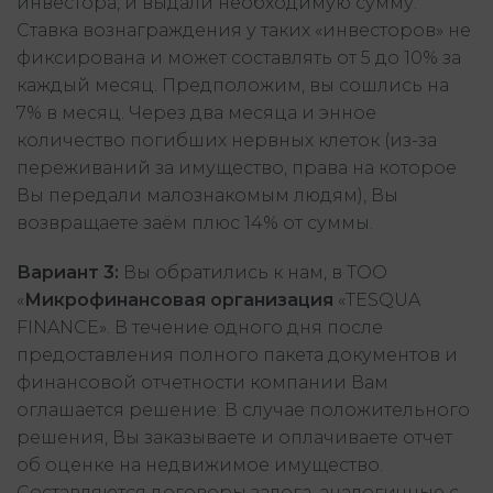
инвестора, и выдали необходимую сумму.
Ставка вознаграждения у таких «инвесторов» не
фиксирована и может составлять от 5 до 10% за
каждый месяц. Предположим, вы сошлись на
7% в месяц. Через два месяца и энное
количество погибших нервных клеток (из-за
переживаний за имущество, права на которое
Вы передали малознакомым людям), Вы
возвращаете заём плюс 14% от суммы.
Вариант 3:
Вы обратились к нам, в ТОО
«
Микрофинансовая организация
«TESQUA
FINANCE». В течение одного дня после
предоставления полного пакета документов и
финансовой отчетности компании Вам
оглашается решение. В случае положительного
решения, Вы заказываете и оплачиваете отчет
об оценке на недвижимое имущество.
Составляются договоры залога, аналогичные с