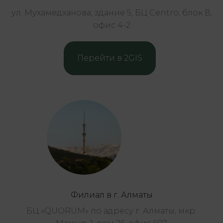
ул. Мухамедханова, здание 5, БЦ Centro, блок В,
офис 4-2
Перейти в 2GIS
Филиал в г. Алматы
БЦ «QUORUM» по адресу г. Алматы, мкр.