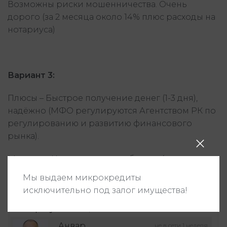
Возможны риски мошенничества. Очень
дорого (за 2 месяца около 14% плюс расходы на
нотариуса)
Вариант 3:
Плюсы – Быстрое получение денег (1-3 дня),
надёжно (МФО регулируются Агентством РК по
регулированию и развитию финансового
рынка).
Минусы – Немного дороже банков (за два
месяца 6,33% от суммы кредита + расходы по
Мы выдаем микрокредиты
оценке и регистрации залога)
исключительно под залог имущества!
Автор публикации
Анвар
не в сети 1 неделя