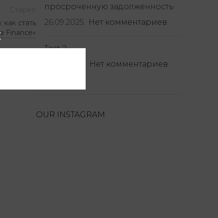
просроченную задолженность
Старее
26.09.2025
Нет комментариев
 как стать
 Finance»
Test 2
28.06.2025
Нет комментариев
OUR INSTAGRAM