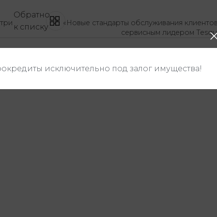
Обратно
утри
«Новые стандарты обслуживания клиентов:
к списку
сервисным лидером Tesqua
окредиты исключительно под залог имущества!