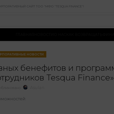
ПОРАТИВНЫЙ САЙТ ТОО "МФО "TESQUA FINANCE"!
ГЛАВНАЯ
НОВОСТИ
О НАС
КАК ВОЗВРАЩАТЬ
ФИНА
РПОРАТИВНЫЕ НОВОСТИ
вных бенефитов и програм
отрудников Tesqua Finance»
Asulan
убликовано
зможностей: