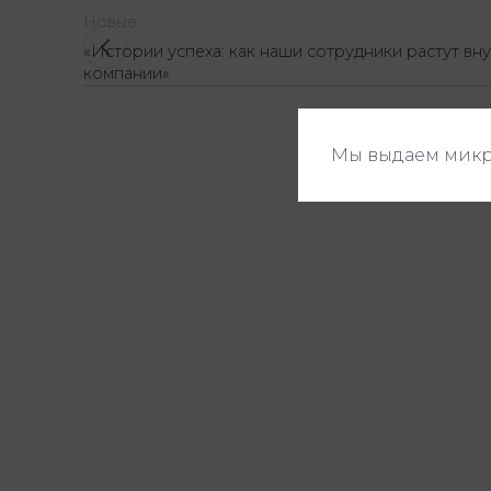
Новые
«Истории успеха: как наши сотрудники растут вн
компании»
Мы выдаем микр