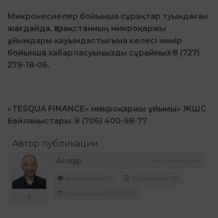
Микронесиелер бойынша сұрақтар туындаған
жағдайда, Қазақстанның микроқаржы
ұйымдары қауымдастығына келесі нөмір
бойынша хабарласуыңызды сұраймыз:8 (727)
279-18-06.
«TESQUA FINANCE» микроқаржы ұйымы» ЖШС
байланыстары: 8 (706) 400-98-77
Автор публикации
Анвар
не в сети 6 дней
Комментарии: 0
Публикации: 133
Регистрация: 05-03-2020
0