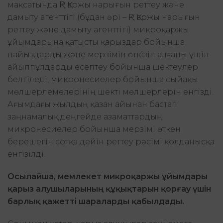
мақсатында ҚР Қаржы нарығын реттеу және
дамыту агенттігі (бұдан әрі – ҚР Қаржы нарығын
реттеу және дамыту агенттігі) микроқаржы
ұйымдарына қатысты қарыздар бойынша
пайыздарды және мерзімін өткізіп алғаны үшін
айыппұлдарды есептеу бойынша шектеулер
белгіледі, микронесиелер бойынша сыйақы
мөлшерлемелерінің шекті мөлшерлерін енгізді.
Ағымдағы жылдың қазан айынан бастап
заңнамалық деңгейде азаматтардың
микронесиелер бойынша мерзімі өткен
берешегін сотқа дейін реттеу рәсімі қолданысқа
енгізілді.
Осылайша, мемлекет микроқаржы ұйымдары
қарыз алушыларының құқықтарын қорғау үшін
барлық қажетті шараларды қабылдады.