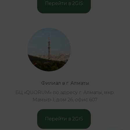
Перейти в 2GIS
Филиал в г. Алматы
БЦ «QUORUM» по адресу г. Алматы, мкр.
Мамыр-1, дом 26, офис 607
Перейти в 2GIS