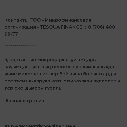
Контакты ТОО «Микрофинансовая
организация «TESQUA FINANCE»: 8 (706) 400-
98-77.
****************
Қазақстанның микроқаржы ұйымдары
қауымдастығының несиелік рақымшылыққа
және микронесиелер бойынша борыштарды
есептен шығаруға қатысты жалған ақпаратты
теріске шығару туралы
баспасөз релизі
Қазір әлеуметтік желілер мен