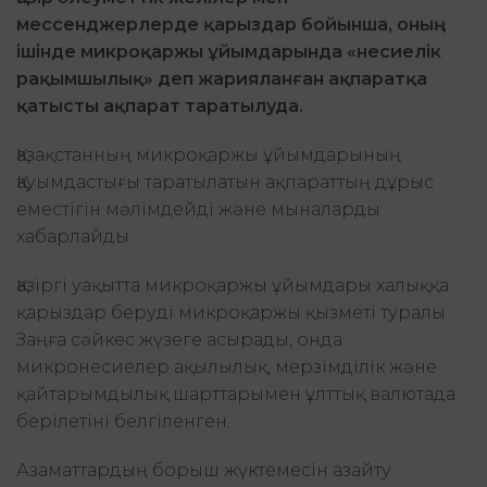
мессенджерлерде қарыздар бойынша, оның
ішінде микроқаржы ұйымдарында «несиелік
рақымшылық» деп жарияланған ақпаратқа
қатысты ақпарат таратылуда.
Қазақстанның микроқаржы ұйымдарының
Қауымдастығы таратылатын ақпараттың дұрыс
еместігін мәлімдейді және мыналарды
хабарлайды.
Қазіргі уақытта микроқаржы ұйымдары халыққа
қарыздар беруді микроқаржы қызметі туралы
Заңға сәйкес жүзеге асырады, онда
микронесиелер ақылылық, мерзімділік және
қайтарымдылық шарттарымен ұлттық валютада
берілетіні белгіленген.
Азаматтардың борыш жүктемесін азайту