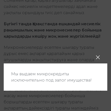
Сонымен қатар, қарыз алушылар заңнамаға
сәйкес несиелік міндеттемелерді адал және
уақтылы орындауы тиіс деп санаймыз.
Бүгінгі таңда Қазақстанда ешқандай несиелік
рақымшылық және микронесиелер бойынша
қарыздарды кешіру жоқ және жүргізілмейді!
Микронесиелерді есептен шығару туралы
дұрыс емес ақпарат қарапайым қарыз
алушыларды жаңылыстыруға және оларда
мерзімі өткен берешекті қалыптастыруға
бағытталған.
Мы выдаем микрокредиты
исключительно под залог имущества!
Осыған байланысты, Қазақстанның микроқаржы
ұйымдарының атынан несиелік рақымшылық
жасау және микронесиелер бойынша
борыштарды есептен шығару туралы
ақпараттың дәйексіздігі туралы мәлімдейміз.