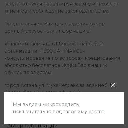
каждого случая, гарантируя защиту интересов
клиентов и соблюдение законодательства.
Предоставляем Вам для сведения очень
ценный ресурс – эту информацию!
И напоминаем, что в Микрофинансовой
организации «TESQUA FINANCE»
консультирование по вопросам кредитования
абсолютно бесплатное. Ждём Вас в наших
офисах по адресам:
город Астана, ул. Мухамедханова, здание 5, БЦ
Centro, блок В, 4 этаж, офис 4-2;
Мы выдаем микрокредиты
город Алматы, мкр. Мамыр-1, дом 26, БЦ
исключительно под залог имущества!
QUORUM, 6 этаж, 607 офис.
Автор публикации